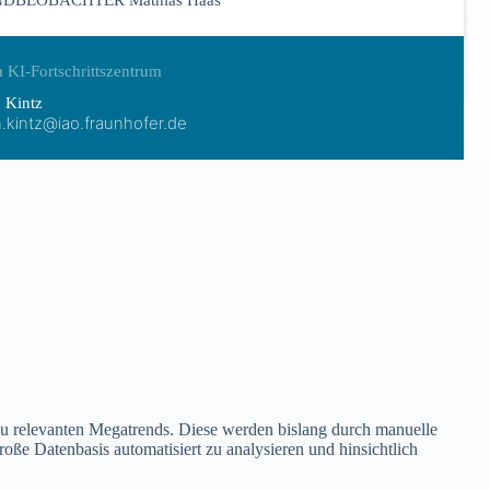
DBEOBACHTER Mathias Haas
 KI-Fortschrittszentrum
 Kintz
n.kintz@iao.fraunhofer.de
elevanten Megatrends. Diese werden bislang durch manuelle
ße Datenbasis automatisiert zu analysieren und hinsichtlich