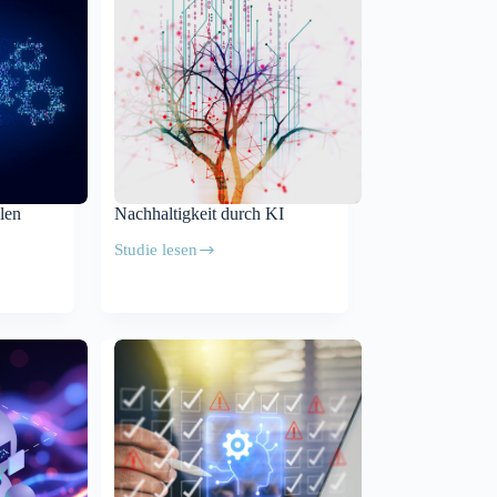
und
Software
len
Nachhaltigkeit durch KI
Studie lesen
Nachhaltigkeit
durch
KI