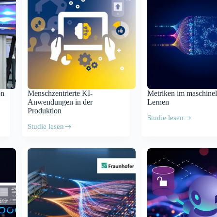
on
Menschzentrierte KI-
Metriken im maschinel
Anwendungen in der
Lernen
Produktion
Studie lesen
Metriken
Studie lesen
im
Menschzentrierte
maschinellen
KI-
Lernen
Anwendungen
in
der
Produktion