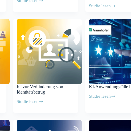
Studie lesen
Humanoide
Studie lesen
Roboter
Industrial
Metaverse
in
Cognitive
Robotics
KI zur Verhinderung von
KI-Anwendungsfälle 
Identitätsbetrug
Studie lesen
KI-
Studie lesen
Anwendungsfälle
KI
bewerten
zur
Verhinderung
von
Identitätsbetrug