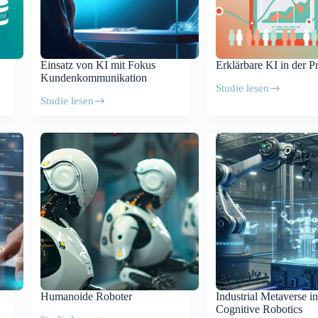
Einsatz von KI mit Fokus
Erklärbare KI in der P
Kundenkommunikation
Studie lesen
Erklärbare
Studie lesen
KI
Einsatz
in
von
der
KI
Praxis
mit
Fokus
Kundenkommunikation
Humanoide Roboter
Industrial Metaverse i
Cognitive Robotics