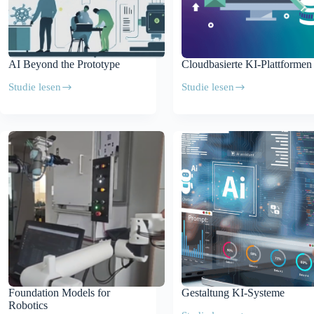
AI Beyond the Prototype
Cloudbasierte KI-Plattformen
Studie lesen
Studie lesen
AI
Cloudbasierte
Beyond
KI-
the
Plattformen
Prototype
Foundation Models for
Gestaltung KI-Systeme
Robotics