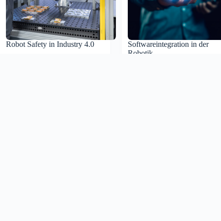
Robot Safety in Industry 4.0
Softwareintegration in der
Robotik
Studie lesen
Robot
Studie lesen
Safety
Softwareintegration
in
in
Industry
der
4.0
Robotik
Zuverlässige KI