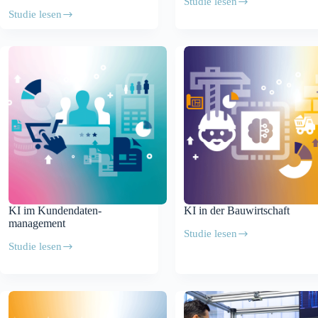
Studie lesen
Gestaltung
Studie lesen
KI-
Foundation
Systeme
Models
for
Robotics
KI im Kundendaten-
KI in der Bauwirtschaft
management
Studie lesen
KI
Studie lesen
in
KI
der
im
Bauwirtschaft
Kundendaten-
management