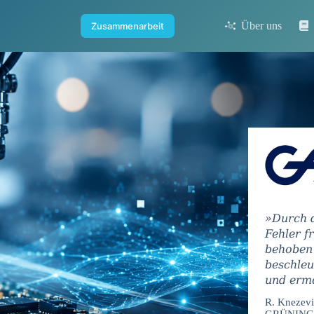
Über uns
Zusammenarbeit
»Durch d
Fehler f
behoben 
beschleu
und ermö
R. Knezevi