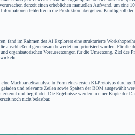
verursachen derzeit einen erheblichen manuellen Aufwand, um eine 100
Informationen fehlerfrei in die Produktion übergehen. Künftig soll der
ren, fand im Rahmen des AI Explorers eine strukturierte Workshopreih
 anschließend gemeinsam bewertet und priorisiert wurden. Für die drei
nd organisatorischen Voraussetzungen für die Umsetzung. Ziel des Pro
twickeln.
e Machbarkeitsanalyse in Form eines ersten KI-Prototyps durchgeführ
en geladen und relevante Zeilen sowie Spalten der BOM ausgewählt we
erkennt und begründet. Die Ergebnisse werden in einer Kopie der Date
rzeit noch nicht belastbar.