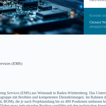
GRÜNING
Kontakt am
Christof Ni
christof.n
Services (EMS)
acturing Services (EMS) aus Weinstadt in Baden-Württemberg. Das Unte
Baugruppe mit flexiblen und kompetenten Dienstleistungen. Im Rahmen 
ial, BOM), die je nach Projektumfang bis zu 400 Positionen umfassen kö
 Daher muss jede einzelne Position sorgfältig mit den technischen Spez