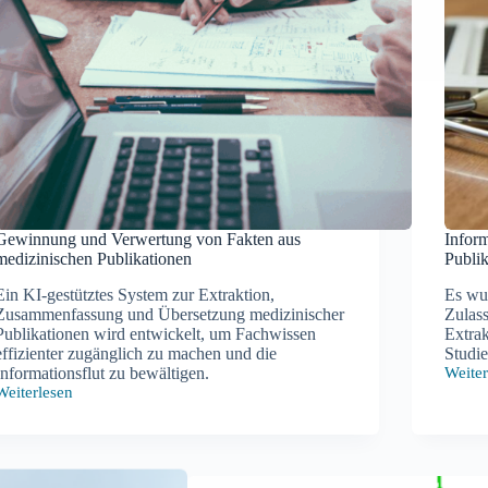
Gewinnung und Verwertung von Fakten aus
Inform
medizinischen Publikationen
Publi
Ein KI-gestütztes System zur Extraktion,
Es wur
Zusammenfassung und Übersetzung medizinischer
Zulass
Publikationen wird entwickelt, um Fachwissen
Extra
effizienter zugänglich zu machen und die
Studie
Informationsflut zu bewältigen.
Weiter
Inform
Weiterlesen
aus
Gewinnung
mediz
und
Publik
Verwertung
von
Fakten