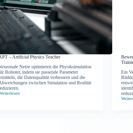
APT – Artificial Physics Teacher
Bewer
Traini
Neuronale Netze optimieren die Physiksimulation
für Roboter, indem sie passende Parameter
Ein V
ermitteln, die Datenqualität verbessern und die
Bildd
Abweichungen zwischen Simulation und Realität
entwic
reduzieren.
identi
Weiterlesen
reduzi
APT
Weiter
–
Bewer
rtificial
der
Physics
Relev
Teacher
von
Bildda
beim
Traini