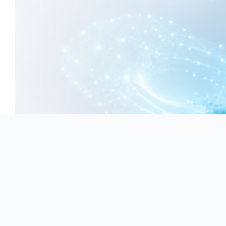
in
der
Anwendung