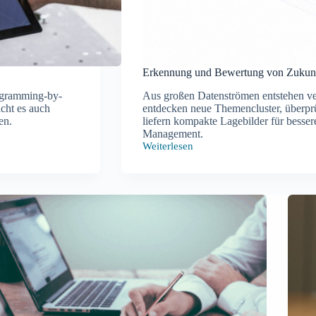
Erkennung und Bewertung von Zukunf
ogramming-by-
Aus großen Datenströmen entstehen ver
cht es auch
entdecken neue Themencluster, überpr
en.
liefern kompakte Lagebilder für besse
Management.
Weiterlesen
Erkennung
und
Bewertung
von
Zukunftsthesen