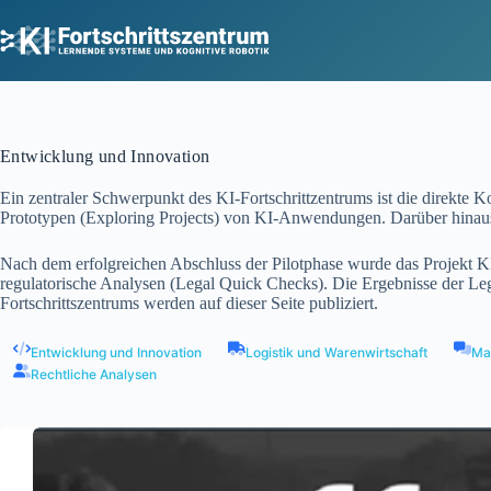
Zum
Inhalt
springen
Entwicklung und Innovation
Ein zentraler Schwerpunkt des KI-Fortschrittzentrums ist die direkte 
Prototypen (Exploring Projects) von KI-Anwendungen. Darüber hinaus
Nach dem erfolgreichen Abschluss der Pilotphase wurde das Projekt KI
regulatorische Analysen (Legal Quick Checks). Die Ergebnisse der Leg
Fortschrittszentrums werden auf dieser Seite publiziert.
Entwicklung und Innovation
Logistik und Warenwirtschaft
Ma
Rechtliche Analysen