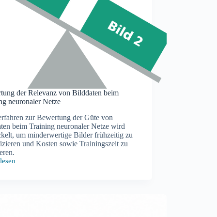
tung der Relevanz von Bilddaten beim
ng neuronaler Netze
erfahren zur Bewertung der Güte von
aten beim Training neuronaler Netze wird
kelt, um minderwertige Bilder frühzeitig zu
fizieren und Kosten sowie Trainingszeit zu
eren.
lesen
tung
anz
ten
ng