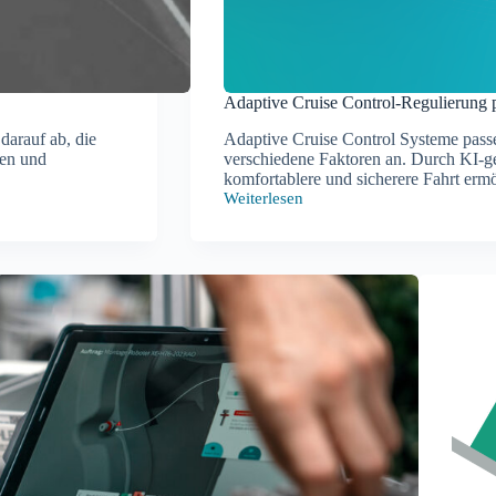
Adaptive Cruise Control-Regulierung 
darauf ab, die
Adaptive Cruise Control Systeme pass
en und
verschiedene Faktoren an. Durch KI-ge
komfortablere und sicherere Fahrt ermö
Weiterlesen
Adaptive
Cruise
Control-
Regulierung
per
Driver
Model